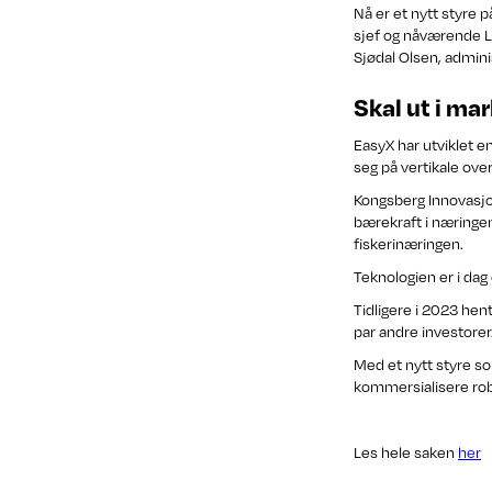
Nå er et nytt styre p
sjef og nåværende Li
Sjødal Olsen, admini
Skal ut i ma
EasyX har utviklet e
seg på vertikale ove
Kongsberg Innovasjon
bærekraft i næringen
fiskerinæringen.
Teknologien er i dag 
Tidligere i 2023 hen
par andre investorer
Med et nytt styre so
kommersialisere robo
Les hele saken
her