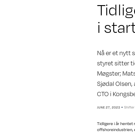
Tidli
i sta
Nå er et nytt 
styret sitter 
Møgster; Mats
Sjødal Olsen,
CTO i Kongsbe
•
Shifter
JUNE 27, 2023
Tidligere i år hente
offshoreindustrien,