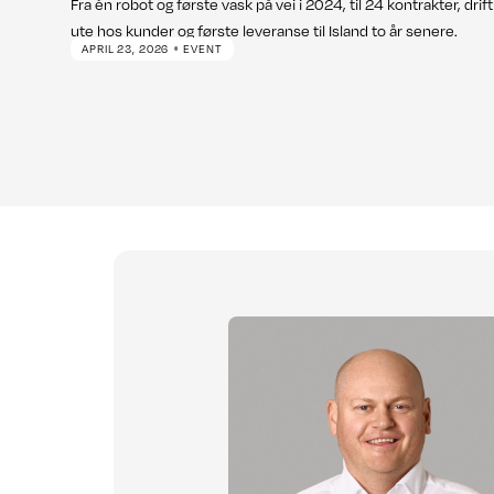
Fra én robot og første vask på vei i 2024, til 24 kontrakter, drift
ute hos kunder og første leveranse til Island to år senere.
•
APRIL 23, 2026
EVENT