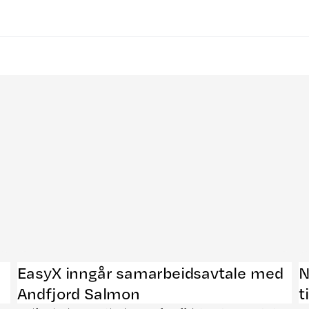
EasyX inngår samarbeidsavtale med
N
Andfjord Salmon
t