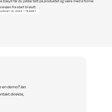
s EasyX får du jobbe tett på produktet og være med å forme
sningen fra start til slutt.
•
AUGUST 16, 2024
TEAMET
 se en demo? Jan
ontakt direkte,