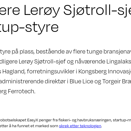
gere Lerøy Sjøtroll-sj
rtup-styre
styre på plass, bestående av flere tunge bransjenav
tidligere Lerøy Sjøtroll-sjef og nåværende Lingalak
 Hagland, forretningsuvikler i Kongsberg Innovasj
 administrerende direktør i Blue Lice og Torgeir B
rg Ferrotech.
t robotselskapet EasyX penger fra fiskeri- og havbruksnæringen, startup-m
 etter å ha funnet et marked som
skrek etter teknologien
.