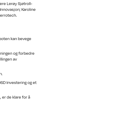
ere Lerøy Sjøtroll-
Innovasjon; Karoline
Ferrotech.
Roboten kan bevege
kningen og forbedre
llingen av
n.
DSD Investering og et
er de klare for å