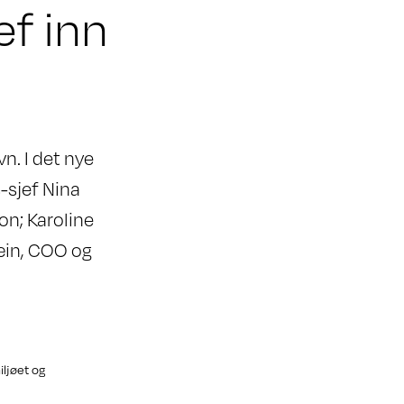
ef inn
n. I det nye
s-sjef Nina
on; Karoline
ræin, COO og
iljøet og