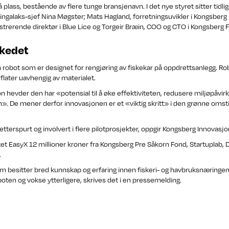
å plass, bestående av flere tunge bransjenavn. I det nye styret sitter tidlig
ngalaks-sjef Nina Møgster; Mats Hagland, forretningsuvikler i Kongsberg 
strerende direktør i Blue Lice og Torgeir Bræin, COO og CTO i Kongsberg 
rkedet
n robot som er designet for rengjøring av fiskekar på oppdrettsanlegg. 
rflater uavhengig av materialet.
 hevder den har «potensial til å øke effektiviteten, redusere miljøpåvir
». De mener derfor innovasjonen er et «viktig skritt» i den grønne omsti
etterspurt og involvert i flere pilotprosjekter, oppgir Kongsberg Innovasjo
tet EasyX 12 millioner kroner fra Kongsberg Pre Såkorn Fond, Startuplab, 
.
m besitter bred kunnskap og erfaring innen fiskeri- og havbruksnæringen, 
ten og vokse ytterligere, skrives det i en pressemelding.