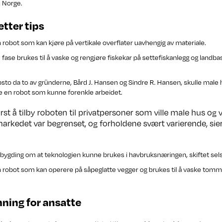
on Norge.
etter tips
n robot som kan kjøre på vertikale overflater uavhengig av materiale.
e fase brukes til å vaske og rengjøre fiskekar på settefiskanlegg og landba
ppsto da to av gründerne, Bård J. Hansen og Sindre R. Hansen, skulle ma
ge en robot som kunne forenkle arbeidet.
rst å tilby roboten til privatpersoner som ville male hus og
markedet var begrenset, og forholdene svært varierende, sie
mbygding om at teknologien kunne brukes i havbruksnæringen, skiftet sel
n robot som kan operere på såpeglatte vegger og brukes til å vaske tomme
nning for ansatte