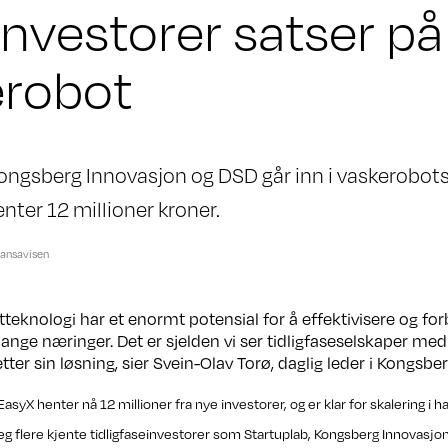
investorer satser på
erobot
ongsberg Innovasjon og DSD går inn i vaskerobot
nter 12 millioner kroner.
nansavisen
otteknologi har et enormt potensial for å effektivisere og fo
ange næringer. Det er sjelden vi ser tidligfaseselskaper med
tter sin løsning, sier Svein-Olav Torø, daglig leder i Kongsbe
asyX henter nå 12 millioner fra nye investorer, og er klar for skalering i
g flere kjente tidligfaseinvestorer som Startuplab, Kongsberg Innovasjon