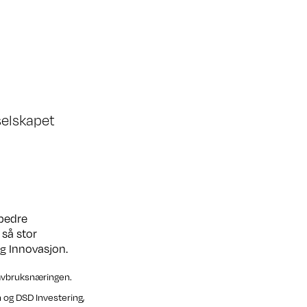
selskapet
rbedre
 så stor
rg Innovasjon.
 havbruksnæringen.
 og DSD Investering,