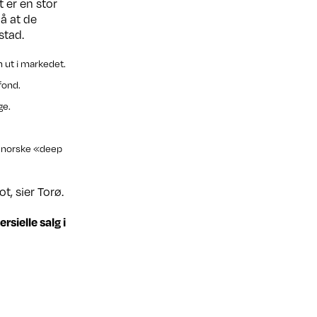
t er en stor
å at de
stad.
n ut i markedet.
fond.
ge.
 i norske «deep
t, sier Torø.
sielle salg i