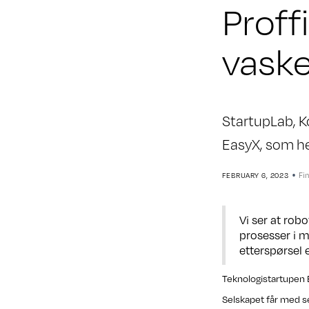
Proff
vask
StartupLab, K
EasyX, som he
•
Fi
FEBRUARY 6, 2023
Vi ser at rob
prosesser i m
etterspørsel e
Teknologistartupen E
Selskapet får med se