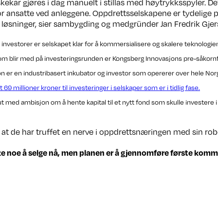
skekar gjøres i dag manuelt i stillas med høytrykksspyler. De
r ansatte ved anleggene. Oppdrettsselskapene er tydelige p
 løsninger, sier sambygding og medgründer Jan Fredrik Gjer
 investorer er selskapet klar for å kommersialisere og skalere teknologie
om blir med på investeringsrunden er Kongsberg Innovasjons pre-såkorn
n er en industribasert inkubator og investor som opererer over hele Nor
 69 millioner kroner til investeringer i selskaper som er i tidlig fase.
t ut med ambisjon om å hente kapital til et nytt fond som skulle investere
g at de har truffet en nerve i oppdrettsnæringen med sin robo
ke noe å selge nå, men planen er å gjennomføre første kommer