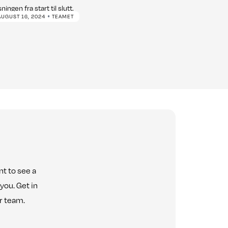
sningen fra start til slutt.
•
AUGUST 16, 2024
TEAMET
t to see a
you. Get in
ur team.