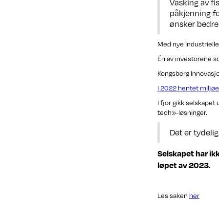
Vasking av fi
påkjenning fo
ønsker bedre
Med nye industrielle
Én av investorene s
Kongsberg Innovasjo
I 2022 hentet miljøet
I fjor gikk selskape
tech»-løsninger.
Det er tydeli
Selskapet har ik
løpet av 2023.
Les saken
her