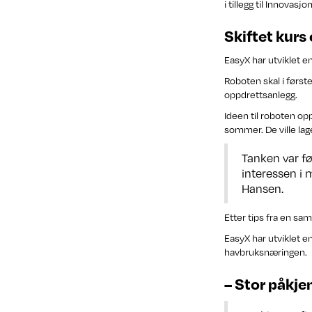
i tillegg til Innovasj
Skiftet kurs 
EasyX har utviklet e
Roboten skal i først
oppdrettsanlegg.
Ideen til roboten o
sommer. De ville la
Tanken var fø
interessen i 
Hansen.
Etter tips fra en sa
EasyX har utviklet e
havbruksnæringen.
– Stor påkje