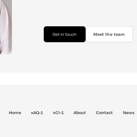
Get in touch
Meet the team
Home
xAQ-1
xCI-1
About
Contact
News