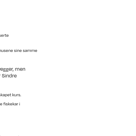
serte
le husene sine samme
 vegger, men
r Sindre
skapet kurs.
 fiskekar i